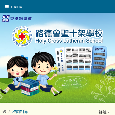
menu
校園相簿
篩選