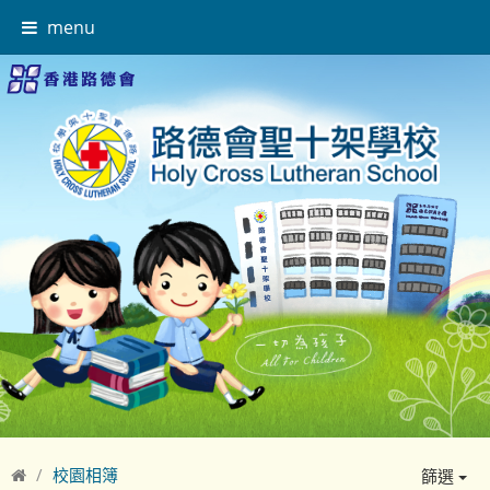
menu
校園相簿
篩選