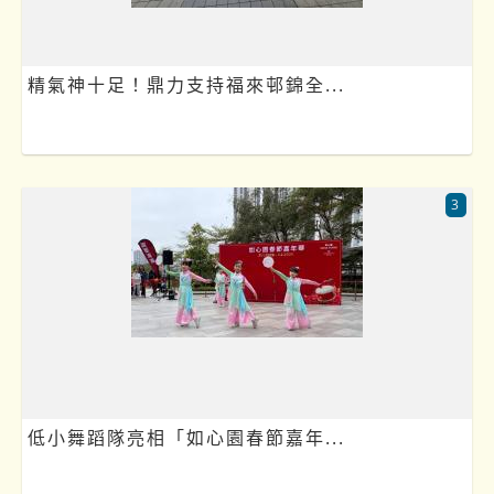
精氣神十足！鼎力支持福來邨錦全...
3
低小舞蹈隊亮相「如心園春節嘉年...