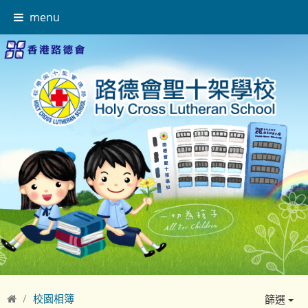
menu
校園相簿
篩選