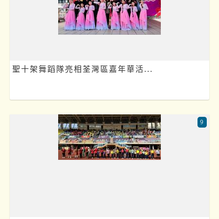
聖十架舞蹈隊亮相荃灣區嘉年華活...
9