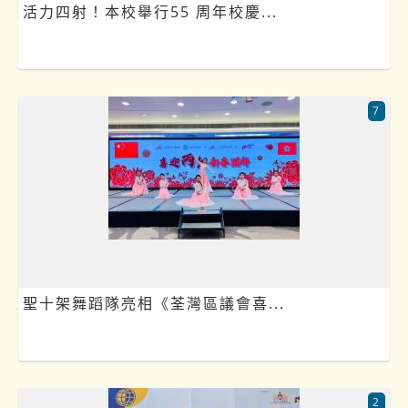
活力四射！本校舉行55 周年校慶...
7
聖十架舞蹈隊亮相《荃灣區議會喜...
2