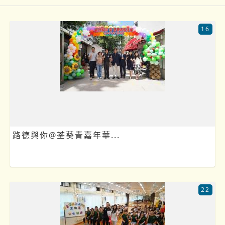
16
路德與你@荃葵青嘉年華...
22