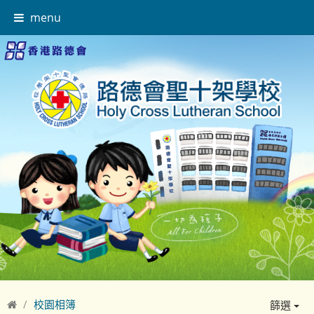
menu
校園相簿
篩選