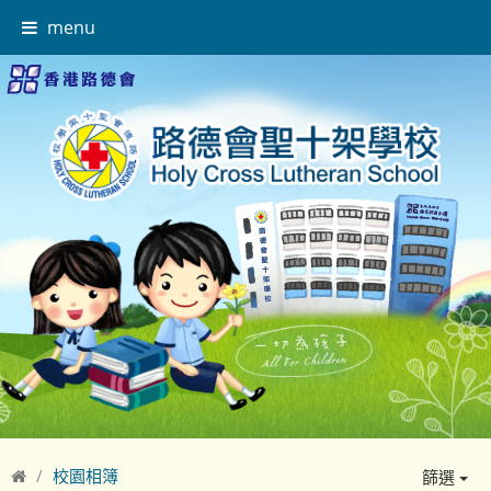
menu
校園相簿
篩選