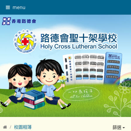
menu
校園相簿
篩選