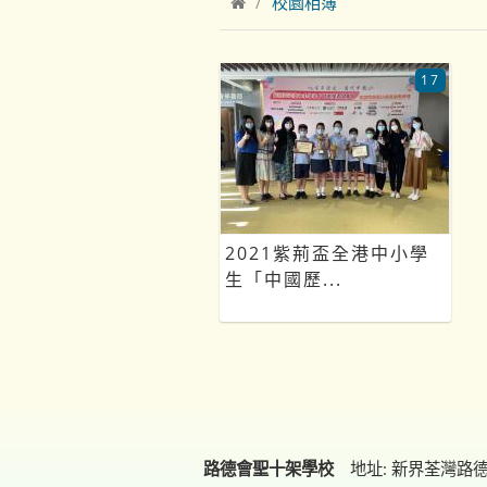
校園相簿
17
2021紫荊盃全港中小學
生「中國歷...
路德會聖十架學校
地址: 新界荃灣路