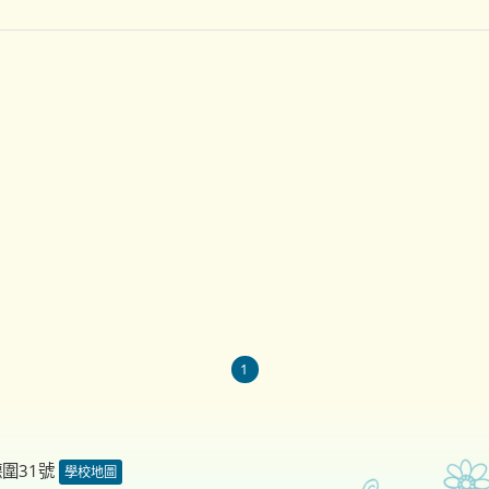
1
德圍31號
學校地圖