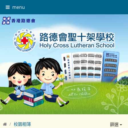
menu
校園相簿
篩選