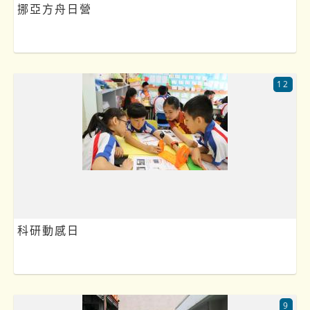
挪亞方舟日營
12
科研動感日
9