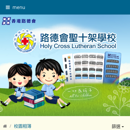
menu
校園相簿
篩選