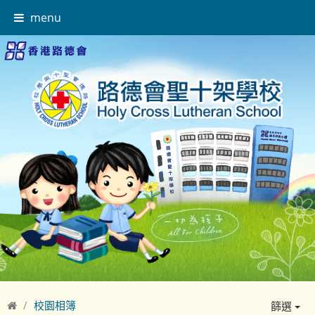
menu
校園相簿
篩選