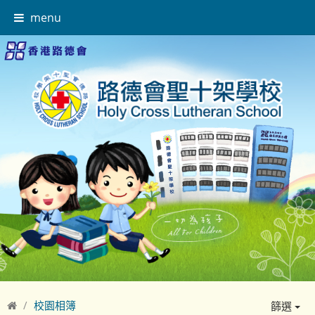
menu
校園相簿
篩選