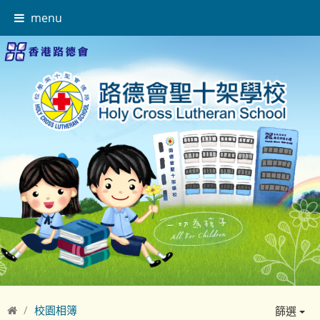
menu
校園相簿
篩選