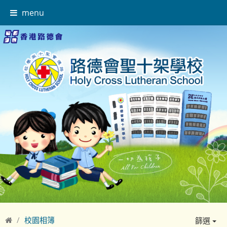
menu
校園相簿
篩選