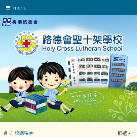
menu
校園相簿
篩選