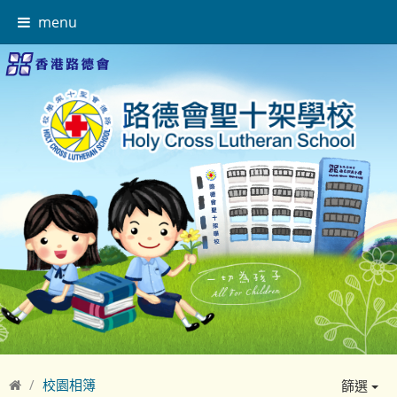
menu
校園相簿
篩選