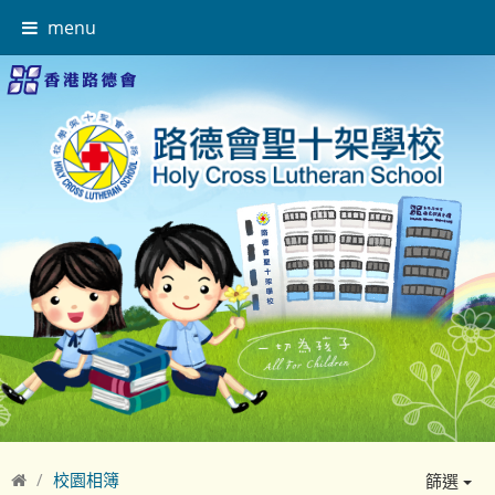
menu
校園相簿
篩選