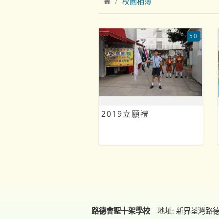
校園相簿
50
2019立願禮
路德會聖十架學校
地址: 新界荃灣路