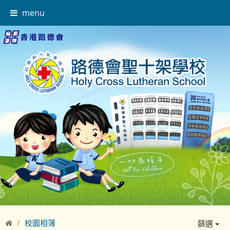
menu
校園相簿
篩選