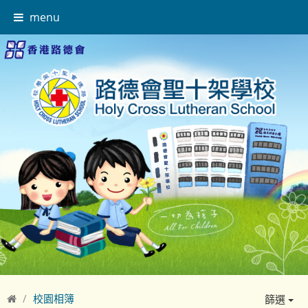
menu
校園相簿
篩選