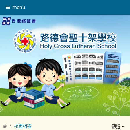
menu
校園相簿
篩選