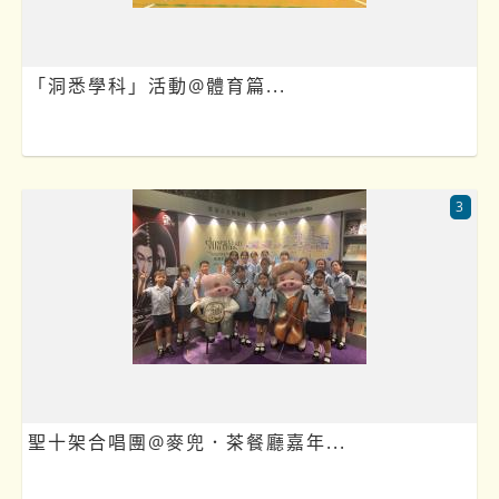
「洞悉學科」活動@體育篇...
3
聖十架合唱團@麥兜．茶餐廳嘉年...