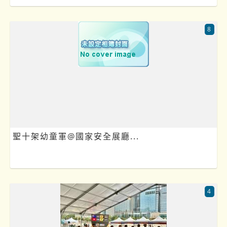
8
聖十架幼童軍@國家安全展廳...
4