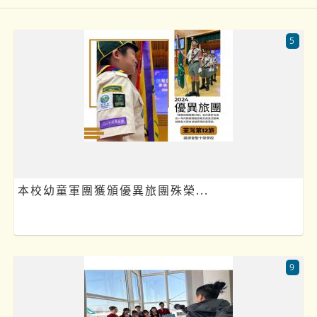
5
本校幼童軍團獲頒優異旅團殊榮...
9