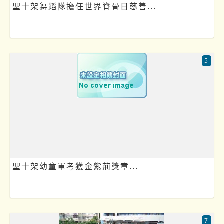
聖十架舞蹈隊擔任世界脊骨日慈善...
5
聖十架幼童軍考獲金紫荊獎章...
7