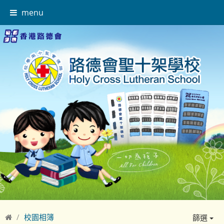
menu
校園相簿
篩選