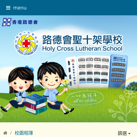
menu
校園相簿
篩選