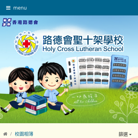
menu
校園相簿
篩選