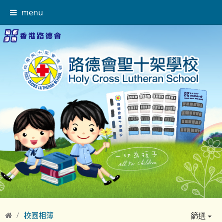
menu
校園相簿
篩選