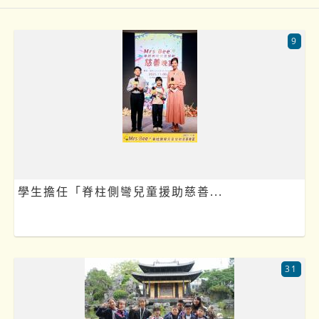
9
學生擔任「脊柱側彎兒童援助慈善...
31