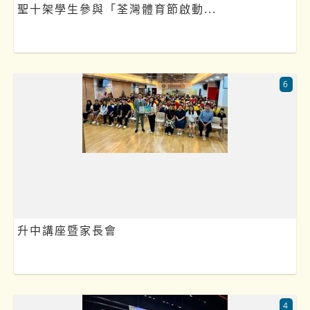
聖十架學生參與「荃灣體育節啟動...
6
升中講座暨家長會
4