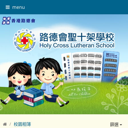
menu
校園相簿
篩選