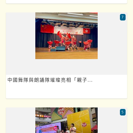
7
中國舞隊與朗誦隊璀璨亮相「親子...
5