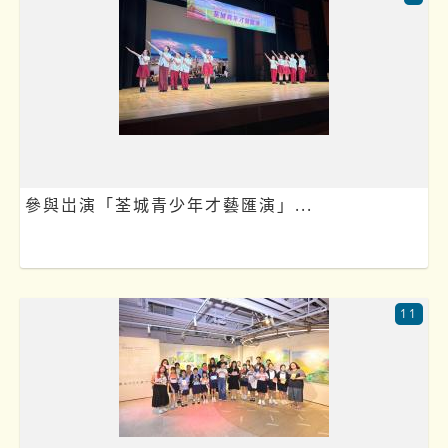
參與岀演「荃城青少年才藝匯演」...
11