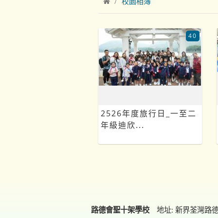
校園相簿
40
2526年度旅行日_一至二
年級迪欣...
路德會聖十架學校
地址: 新界荃灣路