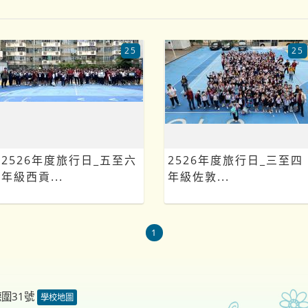
25
25
2526年度旅行日_五至六
2526年度旅行日_三至四
年級西貢...
年級佐敦...
1
德圍31號
學校地圖