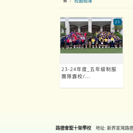
校園相簿
25
23-24年度_五年級制服
團隊露校/...
路德會聖十架學校
地址: 新界荃灣路