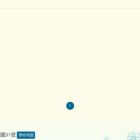
1
德圍31號
學校地圖