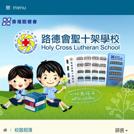
menu
校園相簿
篩選