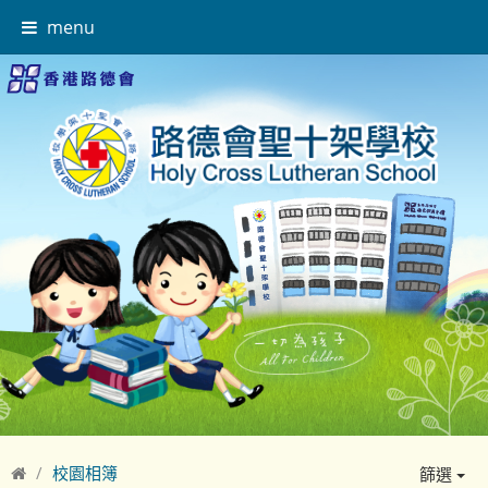
menu
校園相簿
篩選