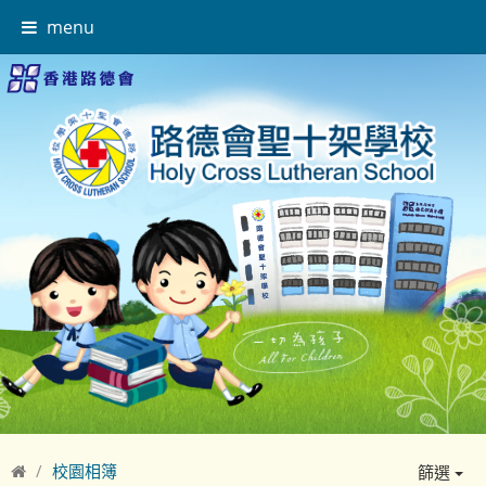
menu
校園相簿
篩選