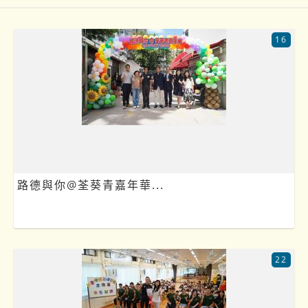
16
路德與你@荃葵青嘉年華...
22