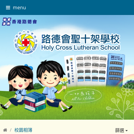
menu
校園相簿
篩選