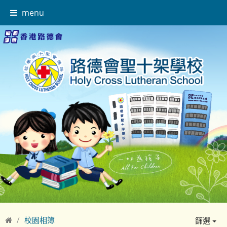
menu
校園相簿
篩選