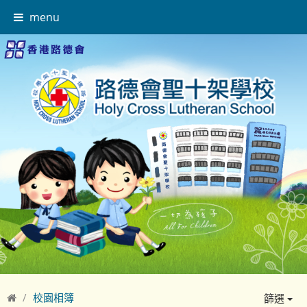
menu
校園相簿
篩選