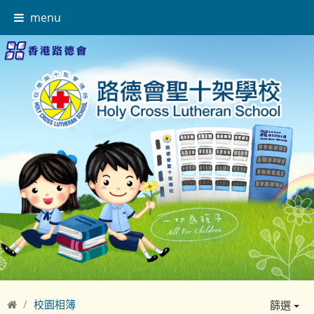
menu
校園相簿
篩選