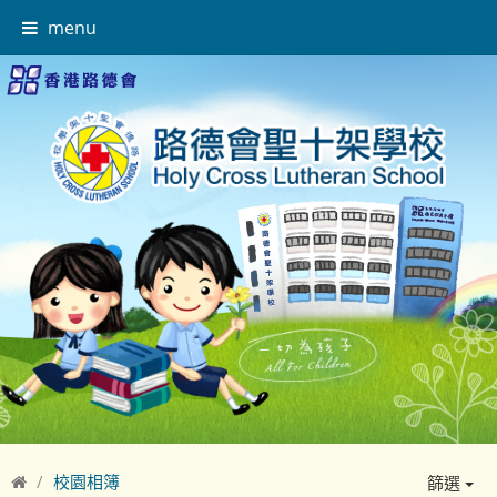
menu
校園相簿
篩選