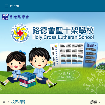
menu
校園相簿
篩選