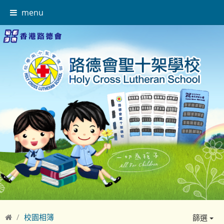
menu
校園相簿
篩選