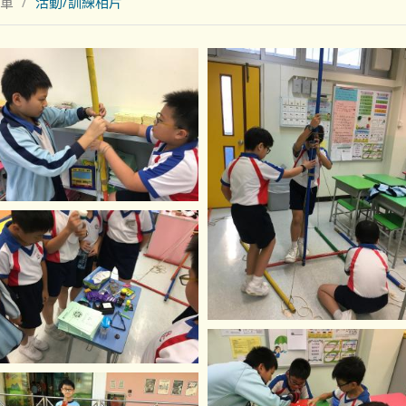
軍
活動/訓練相片