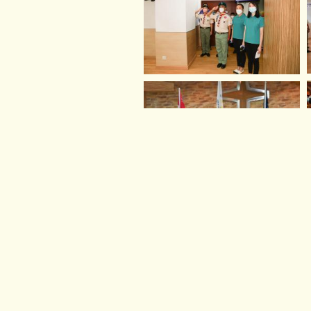
路德會聖十架學校
地址: 新界荃灣路