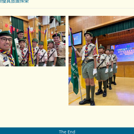
頒優異旅團殊榮
The End