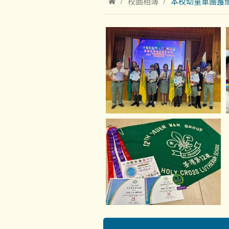
校園相簿
本校幼童軍團獲