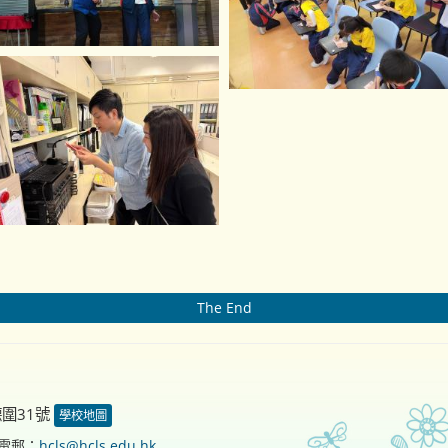
The End
德圍31號
學校地圖
電郵：
hcls@hcls.edu.hk