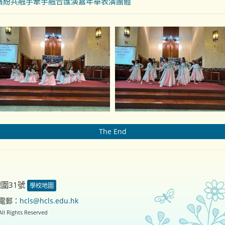
繽紛共融手牽手融合匯演嘉年華表演團體
The End
德圍31號
學校地圖
電郵：
hcls@hcls.edu.hk
ll Rights Reserved