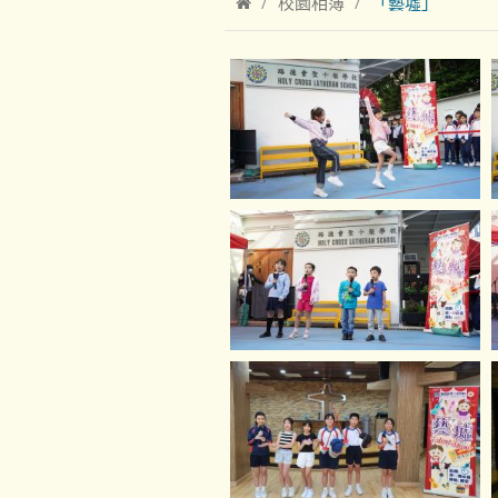
校園相簿
「藝墟」