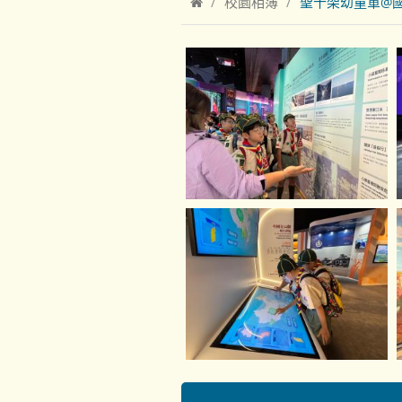
校園相簿
聖十架幼童軍@