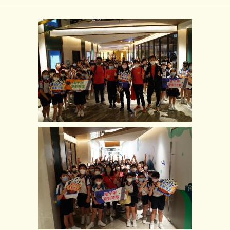
22-23年度_五年級不一樣的旅行日_正向電影欣賞《雞兔聯
盟：尋找暗黑倉鼠》
返回